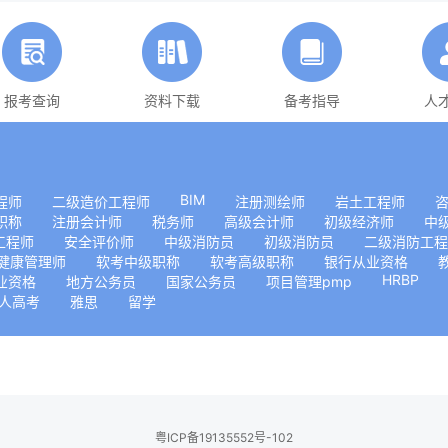
报考查询
资料下载
备考指导
人
BIM
程师
二级造价工程师
注册测绘师
岩土工程师
职称
注册会计师
税务师
高级会计师
初级经济师
中
工程师
安全评价师
中级消防员
初级消防员
二级消防工程
健康管理师
软考中级职称
软考高级职称
银行从业资格
HRBP
业资格
地方公务员
国家公务员
项目管理pmp
人高考
雅思
留学
粤ICP备19135552号-102