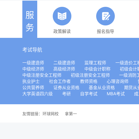
服
务
政策解读
报名指导
考试导航
一级建造师
二级建造师
监理工程师
一级造价工
中级经济师
高级经济师
中级会计职称
初级会计
中级注册安全工程师
初级注册安全工程师
一级消防
执业护士
社会工作者
教师资格
心理咨询师
公共营养师
证券从业资格
基金从业资格
期货从
大学英语四六级
考研
自学考试
MBA考试
成
友情链接：
环球网校
拿第一