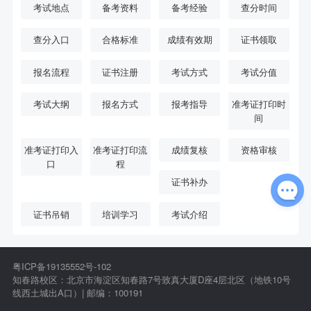
考试地点
备考资料
备考经验
查分时间
查分入口
合格标准
成绩有效期
证书领取
报名流程
证书注册
考试方式
考试分值
考试大纲
报名方式
报考指导
准考证打印时
间
准考证打印入
准考证打印流
成绩复核
资格审核
口
程
证书补办
证书吊销
培训学习
考试介绍
粤ICP备19135552号-102
知春路校区：北京市海淀区知春路7号致真大厦D座4层北区（地铁10号
线西土城出A口）| 邮编：100191