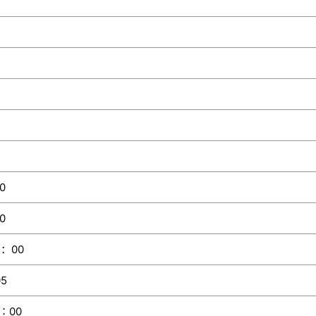
0
0
4：00
05
∶00