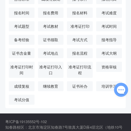
报名时间
报名费用
报名材料
考试难度
考试题型
考试教材
准考证打印
考试时间
备考经验
证书领取
考试方式
报考指导
证书含金量
考试地点
报名流程
考试大纲
准考证打印时
准考证打印入
准考证打印流
资格审核
间
口
程
成绩复核
继续教育
证书补办
培训学习
考试分值
粤ICP备19135552号-102
知春路校区：北京市海淀区知春路7号致真大厦D座4层北区（地铁10号