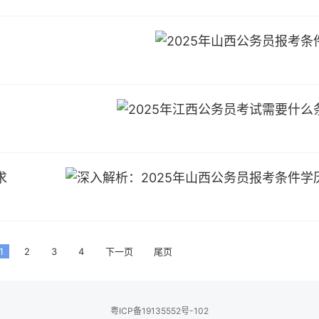
求
1
2
3
4
下一页
尾页
粤ICP备19135552号-102