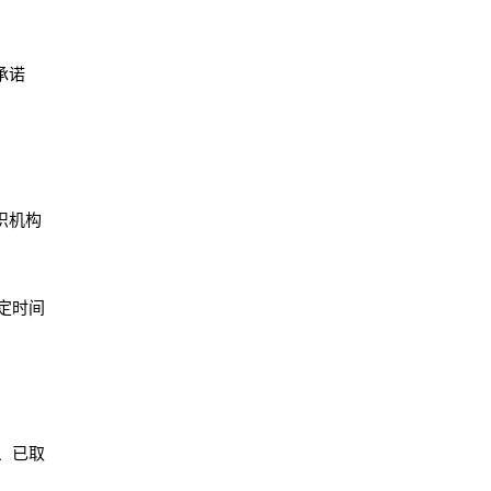
承诺
织机构
定时间
、已取