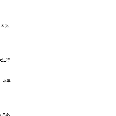
照(照
次进行
，本年
人员必