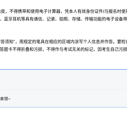
橡皮，不得携带和使用电子计算器，凭本人有效身份证件(与报名时使
环)、蓝牙耳机等具有通信、记录、拍照、存储、传输功能的电子设备
作答须知”，用规定的笔具在相应的区域内涂写个人信息并作答。要检
答题卡不得折叠和污损，不得作与考试无关的标记，因考生自己污
来领~