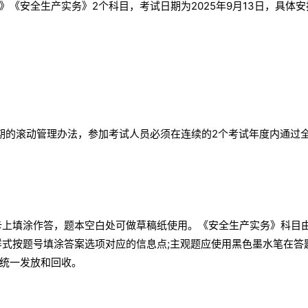
《安全生产实务》2个科目，考试日期为2025年9月13日，具体安
期的滚动管理办法，参加考试人员必须在连续的2个考试年度内通过
卡上填涂作答，题本空白处可做草稿纸使用。《安全生产实务》科目
样式按题号填涂答案选项对应的信息点;主观题应使用黑色墨水笔在答
统一发放和回收。