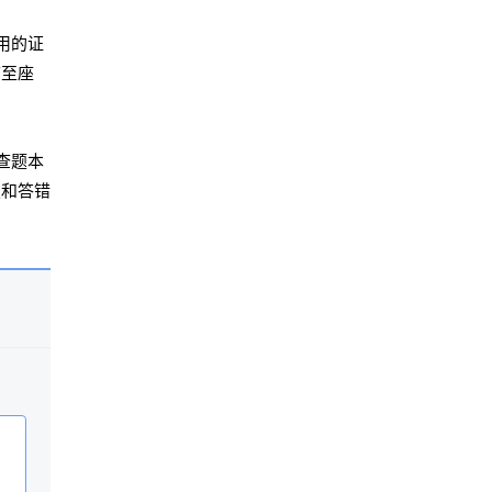
用的证
带至座
查题本
损和答错