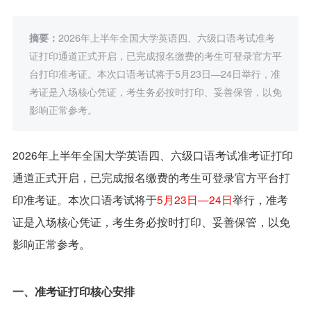
摘要：
​2026年上半年全国大学英语四、六级口语考试准考
证打印通道正式开启，已完成报名缴费的考生可登录官方平
台打印准考证。本次口语考试将于5月23日—24日举行，准
考证是入场核心凭证，考生务必按时打印、妥善保管，以免
影响正常参考。
2026年上半年全国大学英语四、六级口语考试准考证打印
通道正式开启，已完成报名缴费的考生可登录官方平台打
印准考证。本次口语考试将于
5月23日—24日
举行，准考
证是入场核心凭证，考生务必按时打印、妥善保管，以免
影响正常参考。
一、准考证打印核心安排