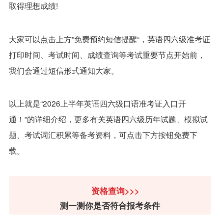
取得理想成绩!
大家可以点击上方”免费预约短信提醒“，英语四六级准考证
打印时间、考试时间、成绩查询等考试重要节点开始前，
我们会通过短信形式通知大家。
以上就是“2026上半年英语四六级口语准考证入口开
通！”的详细介绍，更多有关英语四六级历年试题、模拟试
题、考试词汇积累等备考资料，可点击下方按钮免费下
载。
资格查询>>>
测一测你是否符合报考条件