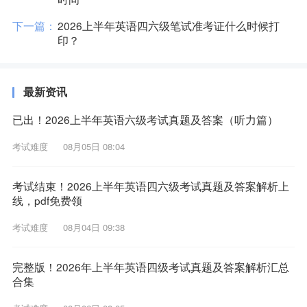
下一篇：
2026上半年英语四六级笔试准考证什么时候打
印？
最新资讯
已出！2026上半年英语六级考试真题及答案（听力篇）
考试难度
08月05日 08:04
考试结束！2026上半年英语四六级考试真题及答案解析上
线，pdf免费领
考试难度
08月04日 09:38
完整版！2026年上半年英语四级考试真题及答案解析汇总
合集