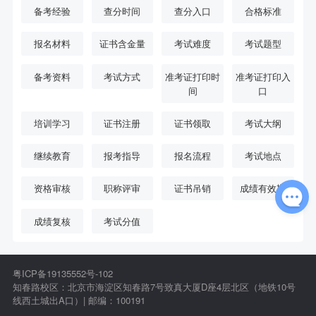
备考经验
查分时间
查分入口
合格标准
报名材料
证书含金量
考试难度
考试题型
备考资料
考试方式
准考证打印时
准考证打印入
间
口
培训学习
证书注册
证书领取
考试大纲
继续教育
报考指导
报名流程
考试地点
资格审核
职称评审
证书吊销
成绩有效期
成绩复核
考试分值
粤ICP备19135552号-102
知春路校区：北京市海淀区知春路7号致真大厦D座4层北区（地铁10号
线西土城出A口）| 邮编：100191