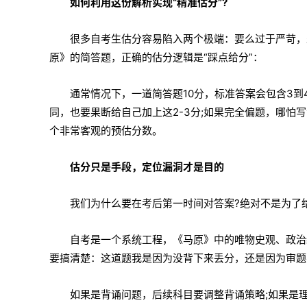
如何利用这份解析实现“精准估分”?
很多自考生估分容易陷入两个极端：要么过于严苛，
原》的简答题，正确的估分逻辑是“踩点给分”：
通常情况下，一道简答题10分，标准答案会包含3
同，也要果断给自己加上这2-3分;如果完全偏题，哪怕
个非常客观的预估分数。
估分只是手段，定位漏洞才是目的
我们为什么要在考后第一时间对答案?绝对不是为了
自考是一个系统工程，《马原》中的唯物史观、政治
要搞清楚：这道题我是因为没背下来丢分，还是因为审题
如果是背诵问题，后续科目要调整背诵策略;如果是