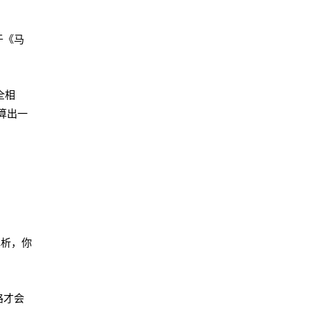
于《马
全相
算出一
解析，你
路才会