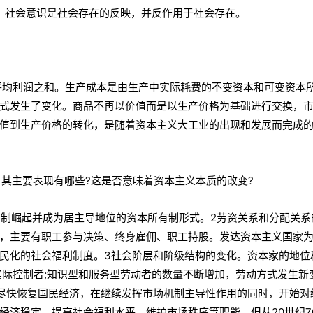
识，社会意识是社会存在的反映，并反作用于社会存在。
平均利润之和。生产成本是由生产中实际耗费的不变资本和可变资本
式发生了变化。商品不再以价值而是以生产价格为基础进行交换，
值到生产价格的转化，是随着资本主义大工业的出现和发展而完成
，其主要表现有哪些?这是否意味着资本主义本质的改变?
本所有制崛起并成为居主导地位的资本所有制形式。2劳资关系和分配关系
，主要有职工参与决策、终身雇佣、职工持股。发达资本主义国家
民化的社会福利制度。3社会阶层和阶级结构的变化。资本家的地位
实际控制者;知识型和服务型劳动者的数量不断增加，劳动方式发生新
尽快恢复国民经济，在继续发挥市场机制主导性作用的同时，开始对
经济稳定、提高社会福利水平、维护市场秩序等职能。但从20世纪7