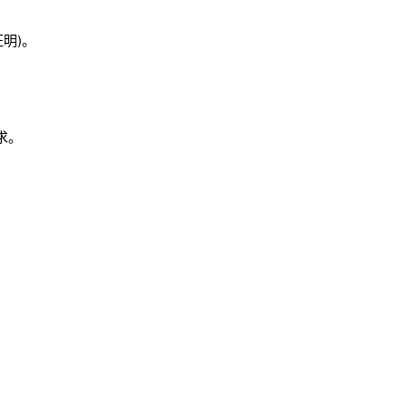
明)。
求。