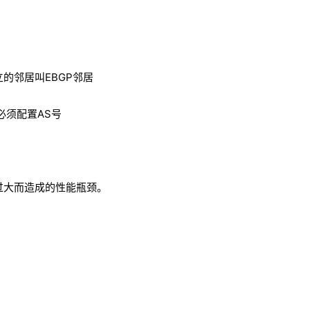
立的邻居叫EBGP邻居
必须配置AS号
异过大而造成的性能瓶颈。