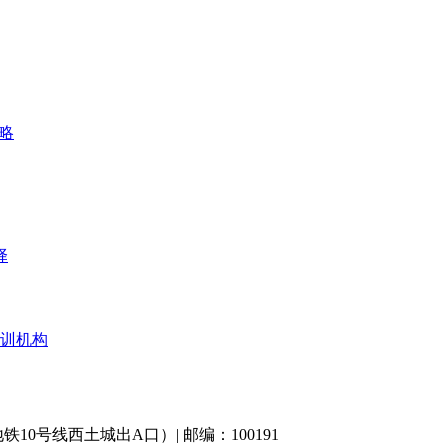
择
训机构
0号线西土城出A口）| 邮编：100191