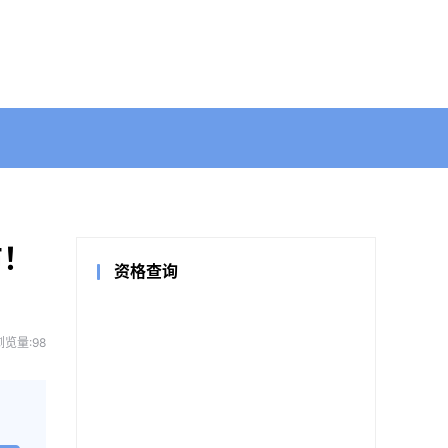
布！
资格查询
浏览量:98