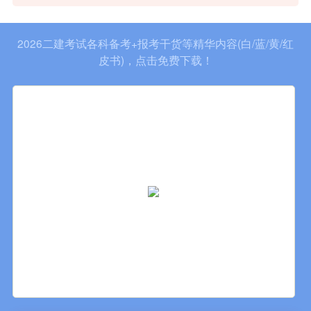
2026二建考试各科备考+报考干货等精华内容(白/蓝/黄/红
皮书)，点击免费下载！