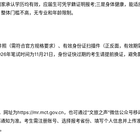
国家承认学历均有效，应届生可凭学籍证明报考;三是身体健康，能适
。整体门槛不高，无专业和年龄限制。
件照（需符合官方规格要求）、有效身份证扫描件（正反面，有效期
26年笔试时间为11月21日，身份证快过期的考生请提前换证，避免
https://mr.mct.gov.cn，也可通过"文旅之声"微信公众号
部通知为准。考生需注册账号、选择报考省份、填写个人信息并上传
。